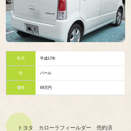
年式
平成17年
色
パール
価格
69万円
トヨタ カローラフィールダー 売約済